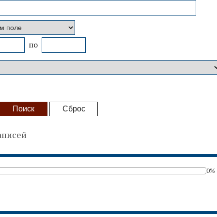
по
аписей
0%